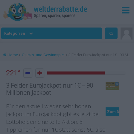
Kategorien
Home
>
Glücks- und Gewinnspiel
> 3 Felder EuroJackpot nur 1€ - 90 Millionen Jackpot
221°


3 Felder EuroJackpot nur 1€ – 90
Millionen Jackpot
Für den aktuell wieder sehr hohen
Zum Deal
Jackpot im Eurojackpot gibt es jetzt bei
Lottohelden eine tolle Aktion. 3
Tippreihen für nur 1€ statt sonst 6€, also