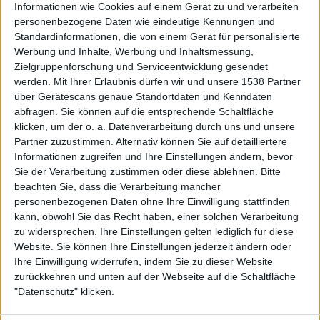
765°
OTTO Deal des Tages: näve Fanilo Solarleuchten für 19,99 Euro
Informationen wie Cookies auf einem Gerät zu und verarbeiten
personenbezogene Daten wie eindeutige Kennungen und
Mehr anzeigen...
Standardinformationen, die von einem Gerät für personalisierte
Werbung und Inhalte, Werbung und Inhaltsmessung,
Zielgruppenforschung und Serviceentwicklung gesendet
werden.
Mit Ihrer Erlaubnis dürfen wir und unsere 1538 Partner
über Gerätescans genaue Standortdaten und Kenndaten
abfragen. Sie können auf die entsprechende Schaltfläche
klicken, um der o. a. Datenverarbeitung durch uns und unsere
Partner zuzustimmen. Alternativ können Sie auf detailliertere
Informationen zugreifen und Ihre Einstellungen ändern, bevor
Sie der Verarbeitung zustimmen oder diese ablehnen.
Bitte
beachten Sie, dass die Verarbeitung mancher
personenbezogenen Daten ohne Ihre Einwilligung stattfinden
kann, obwohl Sie das Recht haben, einer solchen Verarbeitung
zu widersprechen. Ihre Einstellungen gelten lediglich für diese
Website. Sie können Ihre Einstellungen jederzeit ändern oder
Ihre Einwilligung widerrufen, indem Sie zu dieser Website
zurückkehren und unten auf der Webseite auf die Schaltfläche
"Datenschutz" klicken.