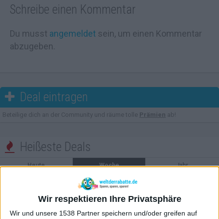
Schreibe einen Kommentar
Du musst
angemeldet
sein, um einen Kommentar
abzugeben.
Deal eintragen

Beteilige dich an der Community und räume tolle
Prämien
ab!
Heißeste Deals

Heute
Woche
Jahr
1011°
Port El Kantaoui All Inclusive Plus ab 599 Euro: Sieben Nächte direkt am
Strand
Wir respektieren Ihre Privatsphäre
867°
Dieter Bohlen und Carina – Das Gesicht der CAMP DAVID Mode
Wir und unsere 1538 Partner speichern und/oder greifen auf