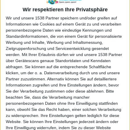
Strand
Wir respektieren Ihre Privatsphäre
867°
Dieter Bohlen und Carina – Das Gesicht der CAMP DAVID Mode
Wir und unsere 1538 Partner speichern und/oder greifen auf
765°
OTTO Deal des Tages: näve Fanilo Solarleuchten für 19,99 Euro
Informationen wie Cookies auf einem Gerät zu und verarbeiten
personenbezogene Daten wie eindeutige Kennungen und
Mehr anzeigen...
Standardinformationen, die von einem Gerät für personalisierte
Werbung und Inhalte, Werbung und Inhaltsmessung,
Zielgruppenforschung und Serviceentwicklung gesendet
werden.
Mit Ihrer Erlaubnis dürfen wir und unsere 1538 Partner
über Gerätescans genaue Standortdaten und Kenndaten
abfragen. Sie können auf die entsprechende Schaltfläche
klicken, um der o. a. Datenverarbeitung durch uns und unsere
Partner zuzustimmen. Alternativ können Sie auf detailliertere
Informationen zugreifen und Ihre Einstellungen ändern, bevor
Sie der Verarbeitung zustimmen oder diese ablehnen.
Bitte
beachten Sie, dass die Verarbeitung mancher
personenbezogenen Daten ohne Ihre Einwilligung stattfinden
kann, obwohl Sie das Recht haben, einer solchen Verarbeitung
zu widersprechen. Ihre Einstellungen gelten lediglich für diese
Website. Sie können Ihre Einstellungen jederzeit ändern oder
Ihre Einwilligung widerrufen, indem Sie zu dieser Website