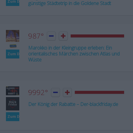
Zum Deal
günstige Städtetrip in die Goldene Stadt
987°


Marokko in der Kleingruppe erleben: Ein
orientalisches Märchen zwischen Atlas und
Zum Deal
Wüste
9992°


Der König der Rabatte – Der-blackfriday.de
Zum Deal