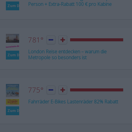
Person + Extra-Rabatt 100 € pro Kabine
Zum Deal
781°


London Reise entdecken – warum die
Zum Deal
Metropole so besonders ist
775°


Fahrräder E-Bikes Lastenräder 82% Rabatt
Zum Deal