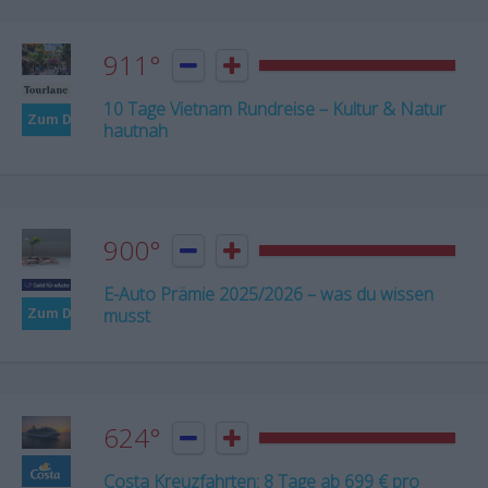
911°


10 Tage Vietnam Rundreise – Kultur & Natur
Zum Deal
hautnah
900°


E-Auto Prämie 2025/2026 – was du wissen
musst
Zum Deal
624°


Costa Kreuzfahrten: 8 Tage ab 699 € pro