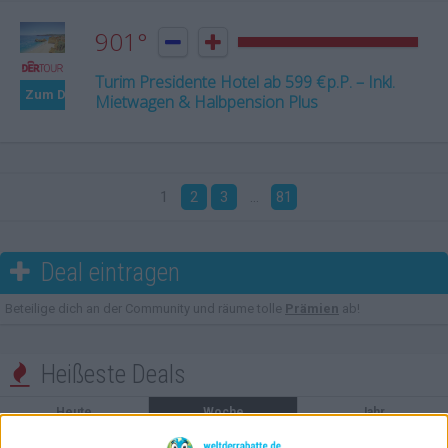
901°


Turim Presidente Hotel ab 599 € p.P. – Inkl.
Zum Deal
Mietwagen & Halbpension Plus
1
2
3
…
81
Deal eintragen

Beteilige dich an der Community und räume tolle
Prämien
ab!
Heißeste Deals

Heute
Woche
Jahr
1011°
Port El Kantaoui All Inclusive Plus ab 599 Euro: Sieben Nächte direkt am