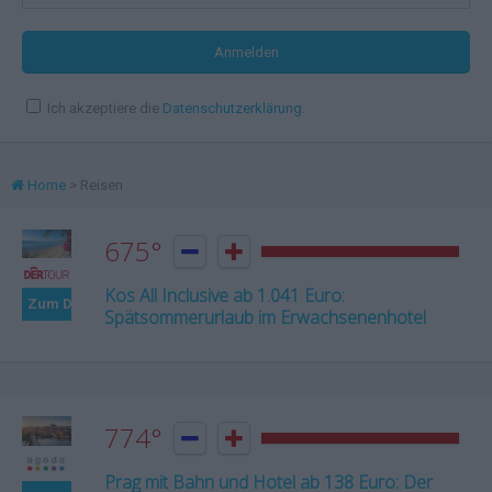
Ich akzeptiere die
Datenschutzerklärung
.
Home
> Reisen
675°


Kos All Inclusive ab 1.041 Euro:
Zum Deal
Spätsommerurlaub im Erwachsenenhotel
774°


Prag mit Bahn und Hotel ab 138 Euro: Der