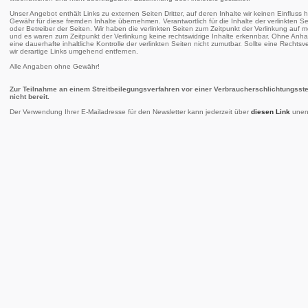
Unser Angebot enthält Links zu externen Seiten Dritter, auf deren Inhalte wir keinen Einfluss
Gewähr für diese fremden Inhalte übernehmen. Verantwortlich für die Inhalte der verlinkten Seit
oder Betreiber der Seiten. Wir haben die verlinkten Seiten zum Zeitpunkt der Verlinkung auf 
und es waren zum Zeitpunkt der Verlinkung keine rechtswidrige Inhalte erkennbar. Ohne Anhal
eine dauerhafte inhaltliche Kontrolle der verlinkten Seiten nicht zumutbar. Sollte eine Recht
wir derartige Links umgehend entfernen.
Alle Angaben ohne Gewähr!
Zur Teilnahme an einem Streitbeilegungsverfahren vor einer Verbraucherschlichtungsstell
nicht bereit.
Der Verwendung Ihrer E-Mailadresse für den Newsletter kann jederzeit über
diesen Link
unent