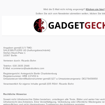
Wird die E-Mail nicht richtig angezeigt?
Klicken sie hier!
Sollten Sie sich vom Newsletter abmelden wollen, klicken Sie bi
Angaben gemäß § 5 TMG:
SALESBUTLERS UG (haftungsbeschränkt)
Stefan-Heym-Platz 1
10367 Berlin
Vertreten durch: Ricardo Bohn
Telefon: 030 2935 2946
E-Mail: ecommerce@salesbutlers.com
Registergericht: Amtsgericht Berlin Charlottenburg
Registernummer: HRB 137453 b
Umsatzsteuer-Identifikationsnummer gemäß §27 a Umsatzsteuergesetz: DE279458950
Verantwortlich für eigene Inhalte gemäß §55 RStV: Ricardo Bohn
Rechtliche Hinweise
Soweit nicht Urheberrechte Dritter bestehen, unterliegen alle Texte, Bilder und weiter hier ver
Urheberrecht des Anbieters. Eine Vervielfältigung, Verbreitung oder öffentliche Wiedergabe ist 
widerruflichen und nicht übertragbaren Zustimmung des Anbieters gestattet.