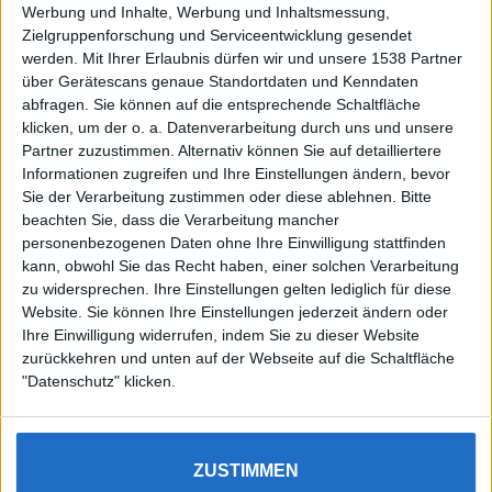
Werbung und Inhalte, Werbung und Inhaltsmessung,
Zielgruppenforschung und Serviceentwicklung gesendet
werden.
Mit Ihrer Erlaubnis dürfen wir und unsere 1538 Partner
über Gerätescans genaue Standortdaten und Kenndaten
abfragen. Sie können auf die entsprechende Schaltfläche
klicken, um der o. a. Datenverarbeitung durch uns und unsere
Partner zuzustimmen. Alternativ können Sie auf detailliertere
Informationen zugreifen und Ihre Einstellungen ändern, bevor
Sie der Verarbeitung zustimmen oder diese ablehnen.
Bitte
beachten Sie, dass die Verarbeitung mancher
personenbezogenen Daten ohne Ihre Einwilligung stattfinden
kann, obwohl Sie das Recht haben, einer solchen Verarbeitung
zu widersprechen. Ihre Einstellungen gelten lediglich für diese
Website. Sie können Ihre Einstellungen jederzeit ändern oder
Ihre Einwilligung widerrufen, indem Sie zu dieser Website
zurückkehren und unten auf der Webseite auf die Schaltfläche
"Datenschutz" klicken.
Wir nutzen Cookies, um Dir das bestmögliche Erlebnis zu
ZUSTIMMEN
Impressum
Datenschutz
Dein Smartphone – Dein Tarif
bieten. Wenn Du dies nicht möchtest, kannst du dies hier