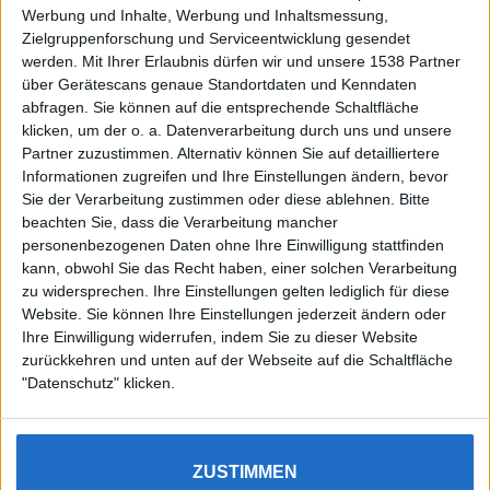
Werbung und Inhalte, Werbung und Inhaltsmessung,
Zielgruppenforschung und Serviceentwicklung gesendet
werden.
Mit Ihrer Erlaubnis dürfen wir und unsere 1538 Partner
über Gerätescans genaue Standortdaten und Kenndaten
abfragen. Sie können auf die entsprechende Schaltfläche
klicken, um der o. a. Datenverarbeitung durch uns und unsere
Partner zuzustimmen. Alternativ können Sie auf detailliertere
Informationen zugreifen und Ihre Einstellungen ändern, bevor
Sie der Verarbeitung zustimmen oder diese ablehnen.
Bitte
beachten Sie, dass die Verarbeitung mancher
personenbezogenen Daten ohne Ihre Einwilligung stattfinden
kann, obwohl Sie das Recht haben, einer solchen Verarbeitung
zu widersprechen. Ihre Einstellungen gelten lediglich für diese
Website. Sie können Ihre Einstellungen jederzeit ändern oder
Ihre Einwilligung widerrufen, indem Sie zu dieser Website
zurückkehren und unten auf der Webseite auf die Schaltfläche
"Datenschutz" klicken.
Wir nutzen Cookies, um Dir das bestmögliche Erlebnis zu
ZUSTIMMEN
Impressum
Datenschutz
Dein Smartphone – Dein Tarif
bieten. Wenn Du dies nicht möchtest, kannst du dies hier