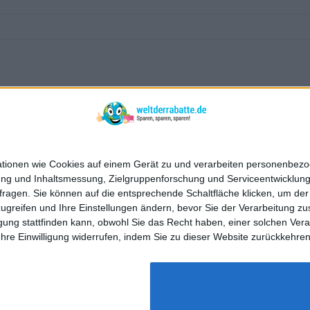
mationen wie Cookies auf einem Gerät zu und verarbeiten personenbe
bung und Inhaltsmessung, Zielgruppenforschung und Serviceentwicklun
agen. Sie können auf die entsprechende Schaltfläche klicken, um der 
 zugreifen und Ihre Einstellungen ändern, bevor Sie der Verarbeitung 
g stattfinden kann, obwohl Sie das Recht haben, einer solchen Verarbe
Ihre Einwilligung widerrufen, indem Sie zu dieser Website zurückkehre
kt!
u bieten. Wenn Du dies nicht möchtest, kannst du dies hier einste