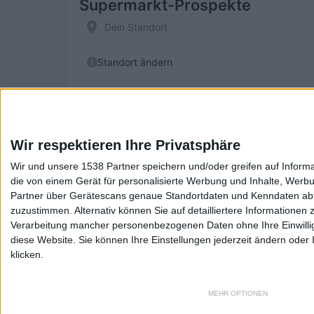
Wir respektieren Ihre Privatsphäre
Wir und unsere 1538 Partner speichern und/oder greifen auf Infor
die von einem Gerät für personalisierte Werbung und Inhalte, Wer
Partner über Gerätescans genaue Standortdaten und Kenndaten abfr
zuzustimmen. Alternativ können Sie auf detailliertere Informationen
Verarbeitung mancher personenbezogenen Daten ohne Ihre Einwilligun
diese Website. Sie können Ihre Einstellungen jederzeit ändern oder 
klicken.
Impressum
Datenschutz
Dein Smartphone – Dein Tarif
MEHR OPTIONEN
Girokontenvergleich – Bis zu 100€ für Kontoeröffnung geschen
Wir nutzen Cookies, um Dir das bestmögliche Erlebnis z