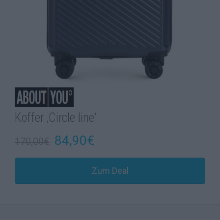
Koffer ‚Circle line‘
84,90€
170,00€
Zum Deal