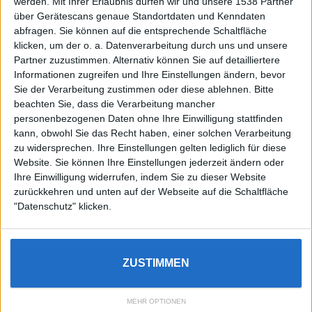
werden.
Mit Ihrer Erlaubnis dürfen wir und unsere 1538 Partner
über Gerätescans genaue Standortdaten und Kenndaten
abfragen. Sie können auf die entsprechende Schaltfläche
klicken, um der o. a. Datenverarbeitung durch uns und unsere
Partner zuzustimmen. Alternativ können Sie auf detailliertere
Informationen zugreifen und Ihre Einstellungen ändern, bevor
Sie der Verarbeitung zustimmen oder diese ablehnen.
Bitte
beachten Sie, dass die Verarbeitung mancher
personenbezogenen Daten ohne Ihre Einwilligung stattfinden
kann, obwohl Sie das Recht haben, einer solchen Verarbeitung
zu widersprechen. Ihre Einstellungen gelten lediglich für diese
Website. Sie können Ihre Einstellungen jederzeit ändern oder
Ihre Einwilligung widerrufen, indem Sie zu dieser Website
zurückkehren und unten auf der Webseite auf die Schaltfläche
"Datenschutz" klicken.
Wir nutzen Cookies, um Dir das bestmögliche Erlebnis zu
ZUSTIMMEN
Impressum
Datenschutz
Dein Smartphone – Dein Tarif
bieten. Wenn Du dies nicht möchtest, kannst du dies hier
Girokontenvergleich – Bis zu 100€ für Kontoeröffnung geschenkt!
einstellen.
Cookie Einstellungen
Datenschutz
Okay
MEHR OPTIONEN