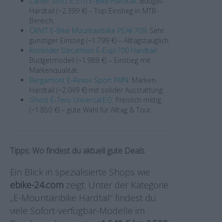
Carver Strict E.510 E‑Bike Hardtail
: Budget-
Hardtail (~2.399 €) – Top Einstieg in MTB-
Bereich.
CRIVIT E‑Bike Mountainbike PEAK 709
: Sehr
günstiger Einstieg (~1.799 €) – Alltagstauglich.
Rockrider Decathlon E‑Expl 700 Hardtail
:
Budgetmodell (~1.989 €) – Einstieg mit
Markenqualität.
Bergamont E‑Revox Sport FMN
: Marken-
Hardtail (~2.049 €) mit solider Ausstattung.
Ghost E‑Teru Universal EQ
: Preislich mittig
(~1.850 €) – gute Wahl für Alltag & Tour.
Tipps: Wo findest du aktuell gute Deals
Ein Blick in spezialisierte Shops wie
ebike-24.com
zeigt: Unter der Kategorie
„E-Mountainbike Hardtail“ findest du
viele Sofort-verfügbar-Modelle im