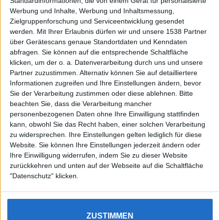
Standardinformationen, die von einem Gerät für personalisierte
Heißeste Deals
Werbung und Inhalte, Werbung und Inhaltsmessung,

Zielgruppenforschung und Serviceentwicklung gesendet
werden.
Mit Ihrer Erlaubnis dürfen wir und unsere 1538 Partner
Heute
Woche
Jahr
über Gerätescans genaue Standortdaten und Kenndaten
Mehr anzeigen...
abfragen. Sie können auf die entsprechende Schaltfläche
klicken, um der o. a. Datenverarbeitung durch uns und unsere
Partner zuzustimmen. Alternativ können Sie auf detailliertere
Informationen zugreifen und Ihre Einstellungen ändern, bevor
Sie der Verarbeitung zustimmen oder diese ablehnen.
Bitte
beachten Sie, dass die Verarbeitung mancher
personenbezogenen Daten ohne Ihre Einwilligung stattfinden
kann, obwohl Sie das Recht haben, einer solchen Verarbeitung
zu widersprechen. Ihre Einstellungen gelten lediglich für diese
Website. Sie können Ihre Einstellungen jederzeit ändern oder
Ihre Einwilligung widerrufen, indem Sie zu dieser Website
zurückkehren und unten auf der Webseite auf die Schaltfläche
"Datenschutz" klicken.
Wir nutzen Cookies, um Dir das bestmögliche Erlebnis zu
ZUSTIMMEN