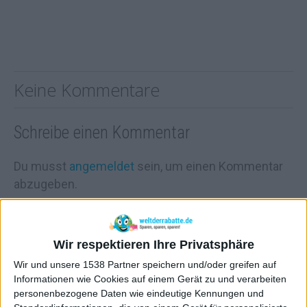
Keine Kommentare
Schreibe einen Kommentar
Du musst
angemeldet
sein, um einen Kommentar
abzugeben.
Wir respektieren Ihre Privatsphäre
Deal eintragen

Wir und unsere 1538 Partner speichern und/oder greifen auf
Informationen wie Cookies auf einem Gerät zu und verarbeiten
Beteilige dich an der Community und räume tolle
Prämien
ab!
personenbezogene Daten wie eindeutige Kennungen und