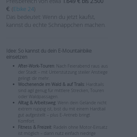
Preisbereich von etwa
1.649 € bis 2.500
€
. (
Ebike 24
)
Das bedeutet: Wenn du jetzt kaufst,
kannst du echte Schnäppchen machen.
Idee: So kannst du dein E-Mountainbike
einsetzen
After-Work-Touren
: Nach Feierabend raus aus
der Stadt – mit Unterstützung steiler Anstiege
gelingt dir mehr.
Wochenende im Wald & auf Trails
: Hardtails
sind agil genug für mittlere Strecken, Touren
oder Waldpassagen.
Alltag & Arbeitsweg
: Wenn dein Gelände nicht
extrem ruppig ist, bist du mit einem Hardtail
gut aufgestellt – plus E-Antrieb bringt
Komfort.
Fitness & Freizeit
: Radeln ohne Motor-Einsatz
ist möglich – dann nutz einfach niedrige