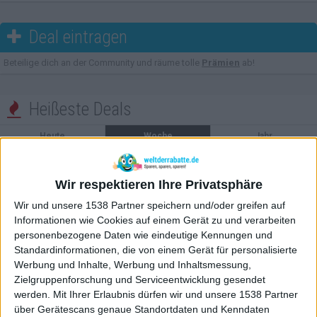
Deal eintragen

Beteilige dich an der Community und räume tolle
Prämien
ab!
Heißeste Deals

Heute
Woche
Jahr
1011°
Port El Kantaoui All Inclusive Plus ab 599 Euro: Sieben Nächte direkt am
Strand
Wir respektieren Ihre Privatsphäre
867°
Dieter Bohlen und Carina – Das Gesicht der CAMP DAVID Mode
Wir und unsere 1538 Partner speichern und/oder greifen auf
765°
OTTO Deal des Tages: näve Fanilo Solarleuchten für 19,99 Euro
Informationen wie Cookies auf einem Gerät zu und verarbeiten
personenbezogene Daten wie eindeutige Kennungen und
Mehr anzeigen...
Standardinformationen, die von einem Gerät für personalisierte
Werbung und Inhalte, Werbung und Inhaltsmessung,
Zielgruppenforschung und Serviceentwicklung gesendet
werden.
Mit Ihrer Erlaubnis dürfen wir und unsere 1538 Partner
über Gerätescans genaue Standortdaten und Kenndaten