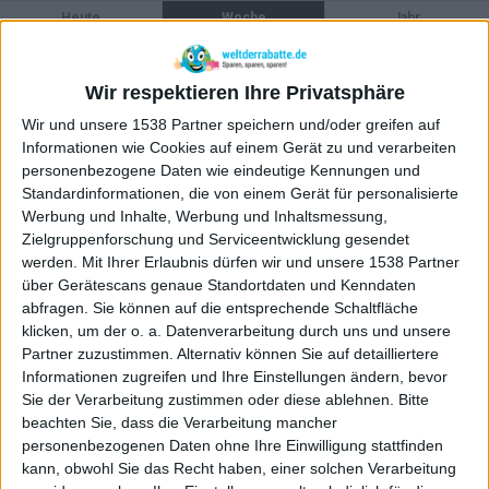
Heute
Woche
Jahr
1011°
Port El Kantaoui All Inclusive Plus ab 599 Euro: Sieben Nächte direkt am
Strand
Wir respektieren Ihre Privatsphäre
867°
Dieter Bohlen und Carina – Das Gesicht der CAMP DAVID Mode
Wir und unsere 1538 Partner speichern und/oder greifen auf
765°
OTTO Deal des Tages: näve Fanilo Solarleuchten für 19,99 Euro
Informationen wie Cookies auf einem Gerät zu und verarbeiten
personenbezogene Daten wie eindeutige Kennungen und
Mehr anzeigen...
Standardinformationen, die von einem Gerät für personalisierte
Werbung und Inhalte, Werbung und Inhaltsmessung,
Zielgruppenforschung und Serviceentwicklung gesendet
werden.
Mit Ihrer Erlaubnis dürfen wir und unsere 1538 Partner
über Gerätescans genaue Standortdaten und Kenndaten
abfragen. Sie können auf die entsprechende Schaltfläche
klicken, um der o. a. Datenverarbeitung durch uns und unsere
Partner zuzustimmen. Alternativ können Sie auf detailliertere
Informationen zugreifen und Ihre Einstellungen ändern, bevor
Sie der Verarbeitung zustimmen oder diese ablehnen.
Bitte
beachten Sie, dass die Verarbeitung mancher
personenbezogenen Daten ohne Ihre Einwilligung stattfinden
kann, obwohl Sie das Recht haben, einer solchen Verarbeitung