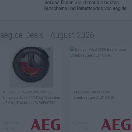
Bei uns finden Sie immer die besten
Gutscheine und Rabattcodes von aeg.de.
aeg.de Deals - August 2026
AEG 8000 PowerCare / WiFi /
AEG 5000 Beutelloser
UniversalDose / 11.0 kg Waschen
Staubsauger AL51C1OG
/ 7.0 kg Trocknen LWR8E80610
Angebot vom
Angebot vom
22.07.2026
22.07.2026